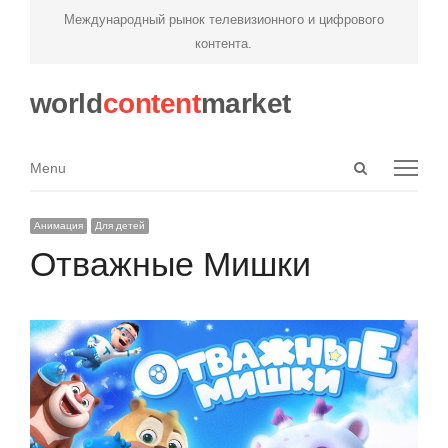
Международный рынок телевизионного и цифрового
контента.
world
content
market
Open
Menu
Menu
search
panel
Анимация
Для детей
Отважные Мишки