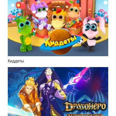
Киддеты