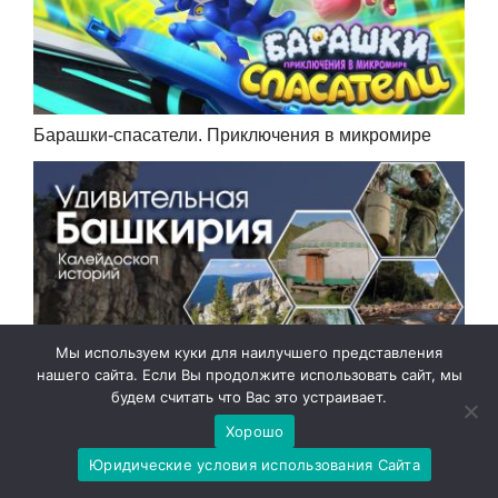
Барашки-спасатели. Приключения в микромире
Мы используем куки для наилучшего представления
нашего сайта. Если Вы продолжите использовать сайт, мы
будем считать что Вас это устраивает.
Удивительная Башкирия. Калейдоскоп историй
Хорошо
Юридические условия использования Сайта