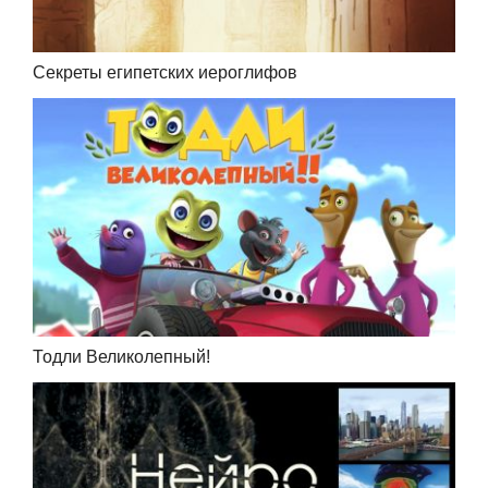
Секреты египетских иероглифов
Тодли Великолепный!