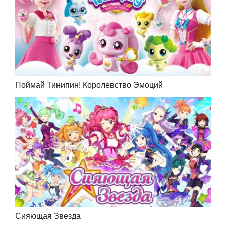
Поймай Тинипин! Королевство Эмоций
Сияющая Звезда